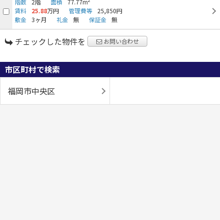
2
階数
2階
面積
77.77m
賃料
25.88
万円
管理費等
25,850円
敷金
3ヶ月
礼金
無
保証金
無
チェックした物件を
お問い合わせ
市区町村で検索
福岡市中央区