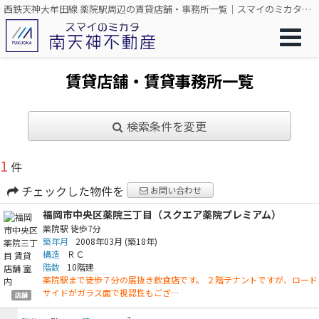
西鉄天神大牟田線 薬院駅周辺の賃貸店舗・事務所一覧｜スマイのミカタ 南天神不動産
賃貸店舗・賃貸事務所一覧
検索条件を変更
1
件
チェックした物件を
お問い合わせ
福岡市中央区薬院三丁目（スクエア薬院プレミアム）
薬院駅
徒歩7分
築年月
2008年03月
(築18年)
構造
ＲＣ
階数
10階建
薬院駅まで徒歩７分の居抜き飲食店です。 ２階テナントですが、ロード
サイドがガラス面で視認性もござ…
店舗