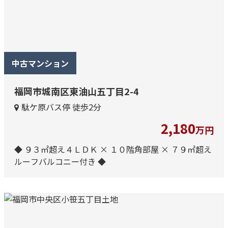
中古マンション
福岡市城南区東油山五丁目2-4
駄ケ原バス停 徒歩2分
2,180
万円
◆ ９３㎡超え４ＬＤＫ × １０階角部屋 × ７９㎡超え
ルーフバルコニー付き ◆