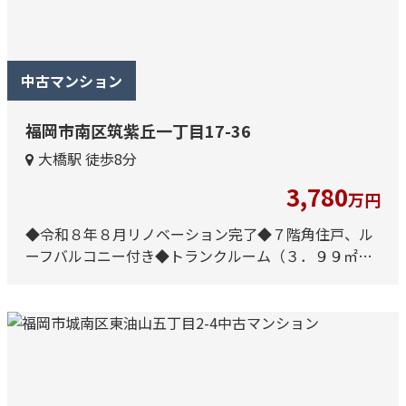
中古マンション
福岡市南区筑紫丘一丁目17-36
大橋駅 徒歩8分
3,780
万円
◆令和８年８月リノベーション完了◆７階角住戸、ル
ーフバルコニー付き◆トランクルーム（３．９９㎡）
所有権付き◆近隣月極駐車場（約１２０ｍ先）平置き
区画確保済み◆