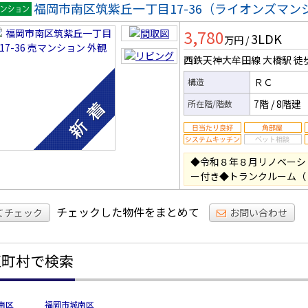
福岡市南区筑紫丘一丁目17-36（ライオンズマ
マンシ
3,780
3LDK
ン
万円
/
西鉄天神大牟田線 大橋駅
徒
ＲＣ
構造
7階
/
8階建
所在階/階数
◆令和８年８月リノベーシ
ー付き◆トランクルーム（
チェックした物件をまとめて
てチェック
お問い合わせ
区町村で検索
南区
福岡市城南区