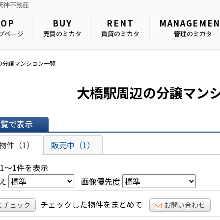
天神不動産
TOP
BUY
RENT
MANAGEME
プページ
売買のミカタ
賃貸のミカタ
管理のミカタ
の分譲マンション一覧
大橋駅周辺の分譲マン
表示
物件（1）
販売中（1）
 1～1件を表示
え
画像優先度
チェックした物件をまとめて
てチェック
お問い合わせ