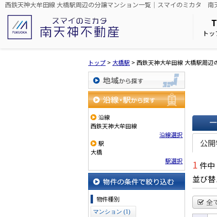
西鉄天神大牟田線 大橋駅周辺の分譲マンション一覧｜スマイのミカタ 南
トッ
トップ
>
大橋駅
>
西鉄天神大牟田線 大橋駅周辺
地域から探す
沿線・駅から探す
沿線
西鉄天神大牟田線
一覧で
沿線選択
公開
駅
大橋
駅選択
1
件中
並び替
物件の条件で絞り込む
物件種別
全
マンション (1)