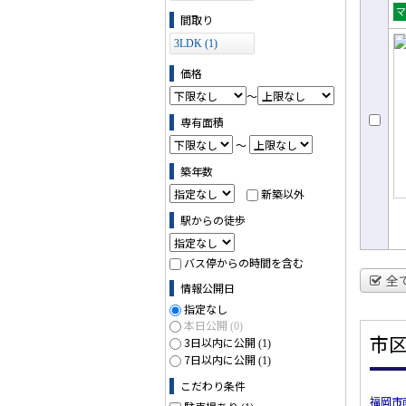
間取り
売
3LDK (1)
ョ
価格
～
専有面積
～
築年数
新築以外
駅からの徒歩
バス停からの時間を含む
全
情報公開日
指定なし
本日公開
(0)
市
3日以内に公開
(1)
7日以内に公開
(1)
こだわり条件
福岡市