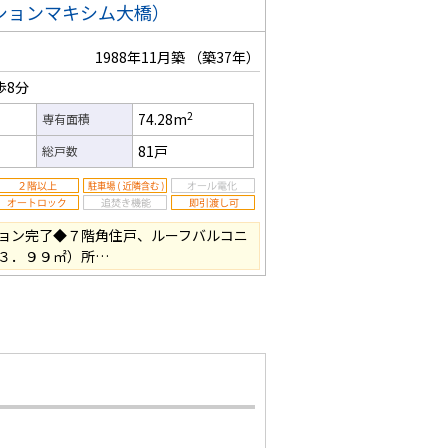
ンションマキシム大橋）
1988年11月築
（築37年）
歩8分
2
74.28m
専有面積
81戸
総戸数
ョン完了◆７階角住戸、ルーフバルコニ
３．９９㎡）所…