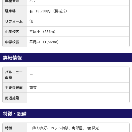
部屋番号
302
駐車場
有
18,700円
（機械式）
リフォーム
無
小学校区
平尾小
（856m）
中学校区
平尾中
（1,569m）
詳細情報
バルコニー
－
面積
主要採光面
南東
周辺施設
特徴・設備
特徴
日当り良好、ペット相談、角部屋、2面採光