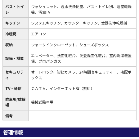
バス・トイ
ウォシュレット、温水洗浄便座、バス・トイレ別、浴室乾燥
レ
機、浴室TV
キッチン
システムキッチン、カウンターキッチン、食器洗浄乾燥機
冷暖房
エアコン
収納
ウォークインクローゼット、シューズボックス
エレベーター、洗面化粧台、洗髪洗面化粧台、室内洗濯機置
設備・機能
場、プロパンガス
セキュリテ
オートロック、防犯カメラ、24時間セキュリティー、宅配ボ
ィ
ックス
TV・通信
ＣＡＴＶ、インターネット有（無料）
駐車場/駐輪
機械式駐車場
場
備考
－
管理情報