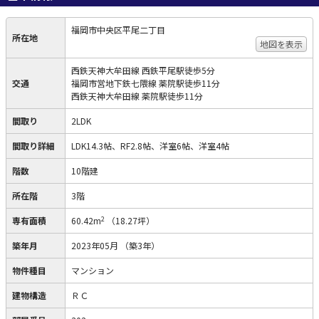
福岡市中央区平尾二丁目
所在地
地図を表示
西鉄天神大牟田線 西鉄平尾駅徒歩5分
交通
福岡市営地下鉄七隈線 薬院駅徒歩11分
西鉄天神大牟田線 薬院駅徒歩11分
間取り
2LDK
間取り詳細
LDK14.3帖、RF2.8帖、洋室6帖、洋室4帖
階数
10階建
所在階
3階
2
専有面積
60.42m
（18.27坪）
築年月
2023年05月
（築3年）
物件種目
マンション
建物構造
ＲＣ