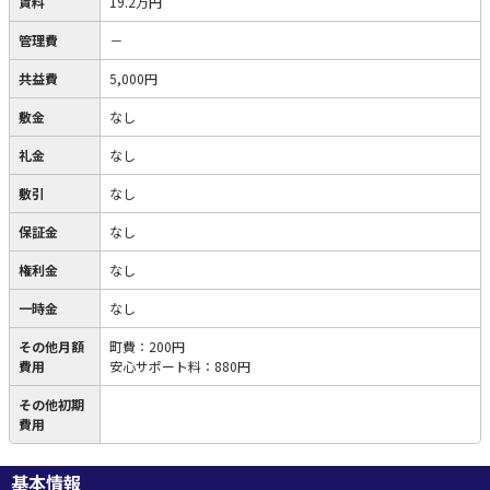
賃料
19.2万円
管理費
－
共益費
5,000円
敷金
なし
礼金
なし
敷引
なし
保証金
なし
権利金
なし
一時金
なし
その他月額
町費
：
200円
費用
安心サポート料
：
880円
その他初期
費用
基本情報