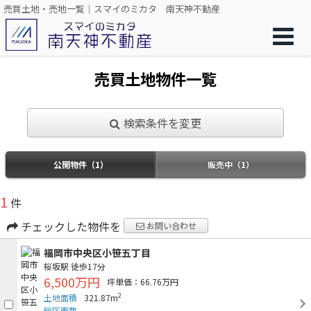
売買土地・売地一覧｜スマイのミカタ 南天神不動産
売買土地物件一覧
検索条件を変更
公開物件（1）
販売中（1）
1
件
チェックした物件を
お問い合わせ
福岡市中央区小笹五丁目
桜坂駅
徒歩17分
6,500万円
坪単価：66.76万円
2
土地面積
321.87m
総区画数